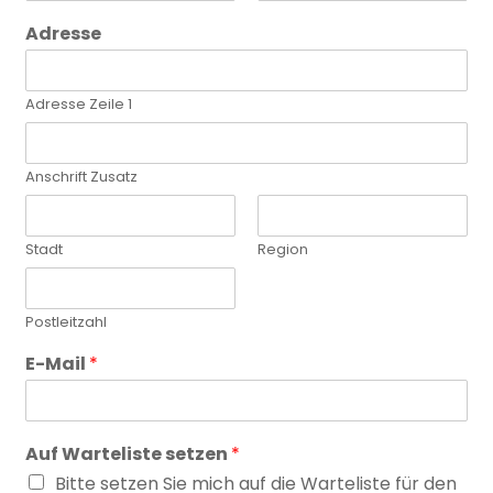
V
N
o
a
Adresse
r
c
n
h
a
n
m
a
Adresse Zeile 1
e
m
e
Anschrift Zusatz
Stadt
Region
Postleitzahl
E-Mail
*
Auf Warteliste setzen
*
Bitte setzen Sie mich auf die Warteliste für den