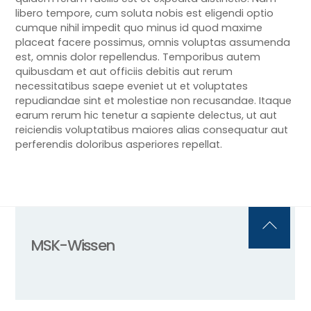
libero tempore, cum soluta nobis est eligendi optio
cumque nihil impedit quo minus id quod maxime
placeat facere possimus, omnis voluptas assumenda
est, omnis dolor repellendus. Temporibus autem
quibusdam et aut officiis debitis aut rerum
necessitatibus saepe eveniet ut et voluptates
repudiandae sint et molestiae non recusandae. Itaque
earum rerum hic tenetur a sapiente delectus, ut aut
reiciendis voluptatibus maiores alias consequatur aut
perferendis doloribus asperiores repellat.
Back
MSK-Wissen
To
Top