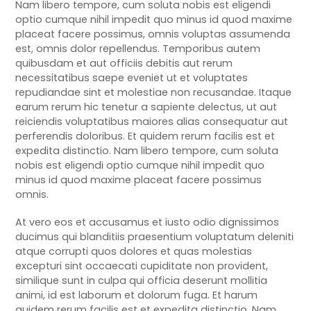
Nam libero tempore, cum soluta nobis est eligendi
optio cumque nihil impedit quo minus id quod maxime
placeat facere possimus, omnis voluptas assumenda
est, omnis dolor repellendus. Temporibus autem
quibusdam et aut officiis debitis aut rerum
necessitatibus saepe eveniet ut et voluptates
repudiandae sint et molestiae non recusandae. Itaque
earum rerum hic tenetur a sapiente delectus, ut aut
reiciendis voluptatibus maiores alias consequatur aut
perferendis doloribus. Et quidem rerum facilis est et
expedita distinctio. Nam libero tempore, cum soluta
nobis est eligendi optio cumque nihil impedit quo
minus id quod maxime placeat facere possimus
omnis.
At vero eos et accusamus et iusto odio dignissimos
ducimus qui blanditiis praesentium voluptatum deleniti
atque corrupti quos dolores et quas molestias
excepturi sint occaecati cupiditate non provident,
similique sunt in culpa qui officia deserunt mollitia
animi, id est laborum et dolorum fuga. Et harum
quidem rerum facilis est et expedita distinctio. Nam