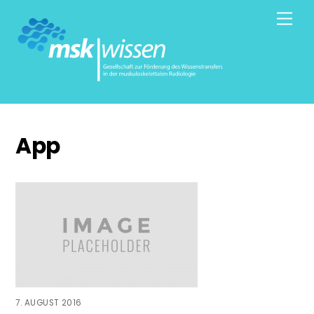
Skip
Men
to
content
App
7. AUGUST 2016